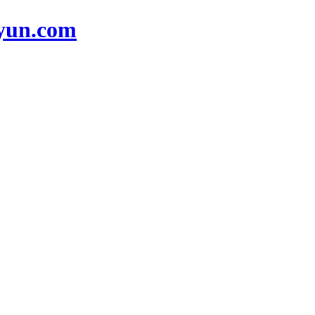
un.com