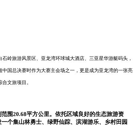
白石岭旅游风景区、亚龙湾环球城大酒店、三亚星华游艇码头，
小姐中国总决赛时作为大赛主会场之一，更是成为亚龙湾的一张亮
综合文旅项目。
围20.68平方公里。依托区域良好的生态旅游资
设一个集山林勇士、绿野仙踪、滨湖游乐、乡村田园