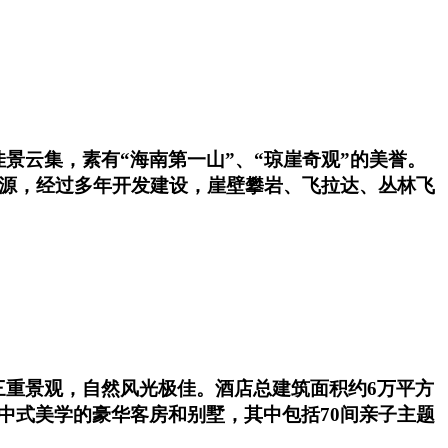
景云集，素有“海南第一山”、“琼崖奇观”的美誉。
资源，经过多年开发建设，崖壁攀岩、飞拉达、丛林飞
三重景观，自然风光极佳。酒店总建筑面积约6万平方
中式美学的豪华客房和别墅，其中包括70间亲子主题