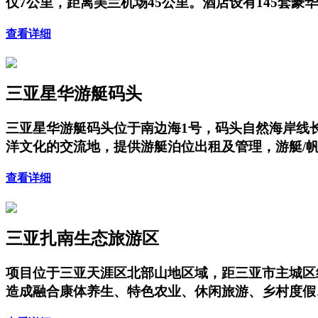
仅7公里，距离美兰机场45公里。酒店设有145套
查看详细
三亚星华游艇码头
三亚星华游艇码头位于南边海1号，码头自然海岸线长
洋文化的交流地，提供游艇泊位出租及管理，游艇/
查看详细
三亚扎南生态旅游区
项目位于三亚天涯区北部山地区域，距三亚市主城区
造成融合康体养生、特色农业、休闲旅游、乡村度假