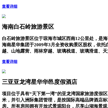
查看详细
海南白石岭旅游景区
白石岭旅游景区位于琼海市城区西南12公里处，是海
海南星华集团于2009年3月全资收购景区股权，
越、山地露营、雨林穿越、玻璃栈道、玻璃滑道、天
查看详细
三亚亚龙湾星华华邑度假酒店
项目位于具有“天下第一湾”的亚龙湾国家旅游度假
米，并引入洲际集团管理，是按国际高端品牌酒店标
房。所有房间拥有开放式景观阳台，尽享山湖海景观