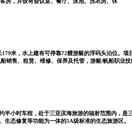
豪华客房，并设有会议室、餐厅、泳池、洗衣房、休
179米，水上建有可停靠72艘游艇的浮码头泊位。
帆船销售、租赁、维修、保养及托管，游艇/帆船职业技
约半小时车程，处于三亚滨海旅游的辐射范围内，是
、生态修复等功能为一体的5A级标准的生态旅游区。